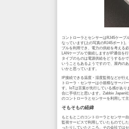
コントローラとセンサーはRJ45ケー
なっています(上の写真のRJ45ポート
ブルを利用でき、電力の供給を考える必
LANケーブルで接続しますがIP通信を
タイプのものは電源供給をどうするかで
いうこともあるようですので、屋内のあ
いかと思っています。
IP接続できる温度・湿度監視などが行え
トローラ・センサーは小規模なサーバー
す。IoTは言葉が先行している感があ
合に手頃だと思います。Zabbix Ja
のコントローラとセンサーを利用して主
そもそもの経緯
もともとこのコントローラとセンサー自体はZ
監視サービスで利用していたものでした。最
ったりしていたところ、その会社ではセ