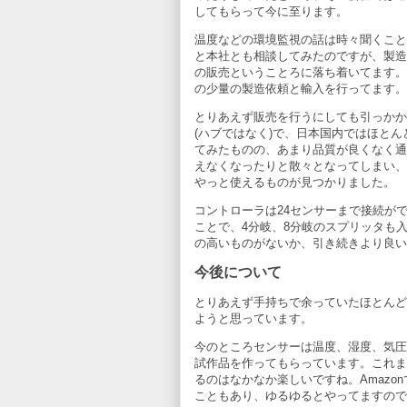
してもらって今に至ります。
温度などの環境監視の話は時々聞くこともあ
と本社とも相談してみたのですが、製造自
の販売ということろに落ち着いてます。今
の少量の製造依頼と輸入を行ってます。
とりあえず販売を行うにしても引っかか
(ハブではなく)で、日本国内ではほとん
てみたものの、あまり品質が良くなく通
えなくなったりと散々となってしまい、
やっと使えるものが見つかりました。
コントローラは24センサーまで接続が
ことで、4分岐、8分岐のスプリッタも
の高いものがないか、引き続きより良い
今後について
とりあえず手持ちで余っていたほとんど
ようと思っています。
今のところセンサーは温度、湿度、気圧
試作品を作ってもらっています。これまで
るのはなかなか楽しいですね。Amaz
こともあり、ゆるゆるとやってますので