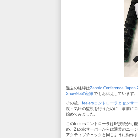
過去の経緯は
Zabbix Conference Jap
ShowNetの記事
でもお伝えしています。
その後、
feelersコントローラとセン
度・気圧の監視を行うために、事前にコ
始めてみました。
このfeelersコントローラはIP接続が
め、Zabbixサーバーからは通常のエー
アクティブチェックと同じように動作す