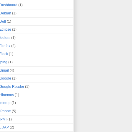
Dashboard
(1)
Debian
(1)
Dell
(1)
Eclipse
(1)
feelers
(1)
Firefox
(2)
Flock
(1)
fping
(1)
Gmail
(4)
Google
(1)
Google Reader
(1)
Hinemos
(1)
Interop
(1)
iPhone
(5)
IPMI
(1)
LDAP
(2)