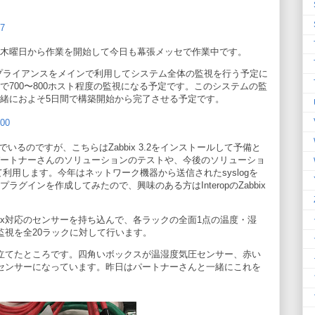
7
て、木曜日から作業を開始して今日も幕張メッセで作業中です。
0アプライアンスをメインで利用してシステム全体の監視を行う予定に
700〜800ホスト程度の監視になる予定です。このシステムの監
と一緒におよそ5日間で構築開始から完了させる予定です。
300
んでいるのですが、こちらはZabbix 3.2をインストールして予備と
のパートナーさんのソリューションのテストや、今後のソリューショ
利用します。今年はネットワーク機器から送信されたsyslogを
プラグインを作成してみたので、興味のある方はInteropのZabbix
bix対応のセンサーを持ち込んで、各ラックの全面1点の温度・湿
監視を全20ラックに対して行います。
立てたところです。四角いボックスが温湿度気圧センサー、赤い
センサーになっています。昨日はパートナーさんと一緒にこれを