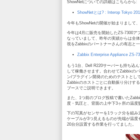
ShowNetについての詳細はこちらから:
ShowNetとは? : Interop Tokyo 201
今年もShowNetの開催が始まりまし
今年は4月に販売を開始したZS-730
なっていまして、昨年の実績からは全体で
視をZabbixのパートナーさんの有志
Zabbix Enterprise Appliance ZS-7
もう1台、Dell R220サーバーも持ち込
して稼働させます。合わせてZabbix
ン/プラグイン開発のためのテストとして
Zabbixのホストごとに自動振り分けする
ブースでご説明できます。
また、1つ前のブログ投稿で書いたZab
度・気圧と、背面の上中下3ヶ所の温度
下の写真がセンサーを1ラック分を組み
ケーブルが3つ見えるものが先端が温度
20台分設置する作業を行ってました。