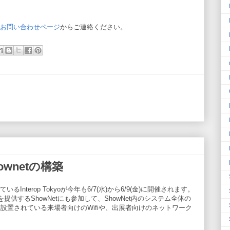
イトのお問い合わせページ
からご連絡ください。
Shownetの構築
いるInterop Tokyoが今年も6/7(水)から6/9(金)に開催されます。
を提供するShowNetにも参加して、ShowNet内のシステム全体の
内に設置されている来場者向けのWifiや、出展者向けのネットワーク