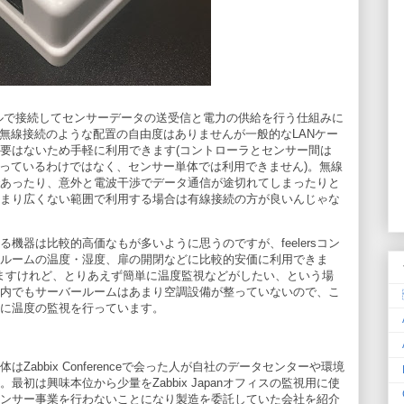
ブルで接続してセンサーデータの送受信と電力の供給を行う仕組みに
)。無線接続のような配置の自由度はありませんが一般的なLANケー
要はないため手軽に利用できます(コントローラとセンサー間は
行っているわけではなく、センサー単体では利用できません)。無線
あったり、意外と電波干渉でデータ通信が途切れてしまったりと
まり広くない範囲で利用する場合は有線接続の方が良いんじゃな
る機器は比較的高価なもが多いように思うのですが、feelersコン
ルームの温度・湿度、扉の開閉などに比較的安価に利用できま
りますけれど、とりあえず簡単に温度監視などがしたい、という場
pan社内でもサーバールームはあまり空調設備が整っていないので、こ
に温度の監視を行っています。
abbix Conferenceで会った人が自社のデータセンターや環境
初は興味本位から少量をZabbix Japanオフィスの監視用に使
ンサー事業を行わないことになり製造を委託していた会社を紹介