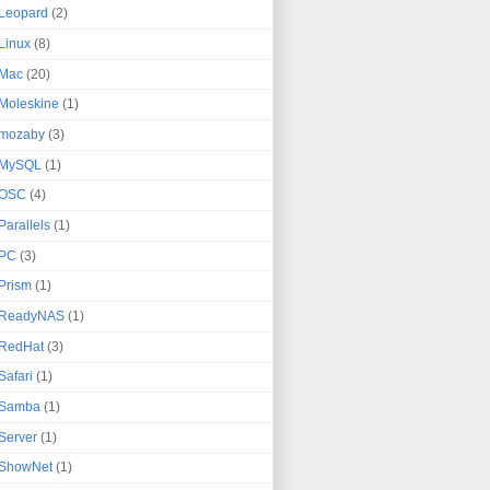
Leopard
(2)
Linux
(8)
Mac
(20)
Moleskine
(1)
mozaby
(3)
MySQL
(1)
OSC
(4)
Parallels
(1)
PC
(3)
Prism
(1)
ReadyNAS
(1)
RedHat
(3)
Safari
(1)
Samba
(1)
Server
(1)
ShowNet
(1)