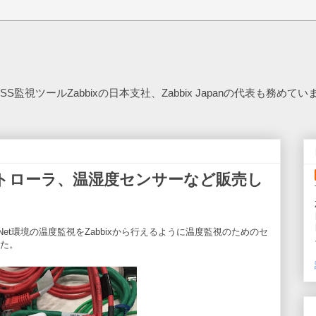
SS監視ツールZabbixの日本支社、Zabbix Japanの代表も務めてい
rsコントローラ、温湿度センサーなど販売し
2年間ShowNet環境の温度監視をZabbixから行えるように温度監視のためのセ
た。