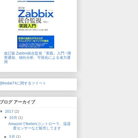
改訂版 Zabbix統合監視「実践」入門 ~障
害通知、傾向分析、可視化による省力運
用
@kodai74に関するツイート
ブログ アーカイブ
▼
2017
(2)
▼
10月
(1)
Amazonでfeelersコントローラ、温湿
度センサーなど販売してます
►
5月
(1)