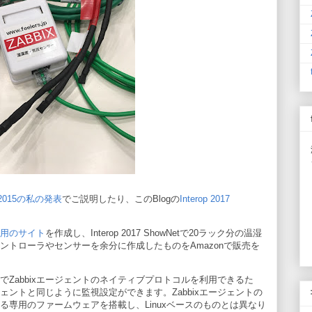
an 2015の私の発表
でご説明したり、このBlogの
Interop 2017
サー用のサイト
を作成し、Interop 2017 ShowNetで20ラック分の温湿
ントローラやセンサーを余分に作成したものをAmazonで販売を
可能でZabbixエージェントのネイティブプロトコルを利用できるた
ジェントと同じように監視設定ができます。Zabbixエージェントの
る専用のファームウェアを搭載し、Linuxベースのものとは異なり