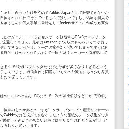
り、面白いとは思うのでZabbix Japanとして販売できないか
体はZabbix社で行っているものではないですし、結局は個人で
年はじめに個人事業主登録をしてfeelersサイトの作成や必要分
ったのがコントローラとセンサーを接続するRJ45のスプリッタ
ど流通してません。最初はAmazonで2分岐のものをいくつか買っ
信ができなかったり、ケースの接合部が浮いてしまってすぐに使
最終的にはAmazonではなくて中国の製造メーカーと直接話して
できるので2分岐スプリッタだけだと分岐が多くなりすぎるという
入手しています。通信自体は問題ないものの外観的にもう少し品質
ものを探しています。
はAmazonへ出品してみたので、次の製造依頼をどこかで実施し
、接点のものがあるのですが、クランプタイプの電流センサーの
Zabbixでは監視ができなかったような領域のデータ収集ができ
onで販売してみるとかも良い経験ではありますけれど本業が忙しい
よろしくお願いします。