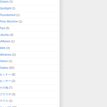
Solaris
(1)
Spotlight
(1)
Thunderbird
(1)
Time Machine
(1)
Tips
(5)
Ubuntu
(4)
VMware
(1)
Web
(3)
Windows
(2)
Yahoo
(1)
Zabbix
(92)
セミナー
(8)
センサー
(2)
その他
(7)
ブラウザ
(3)
マウス
(1)